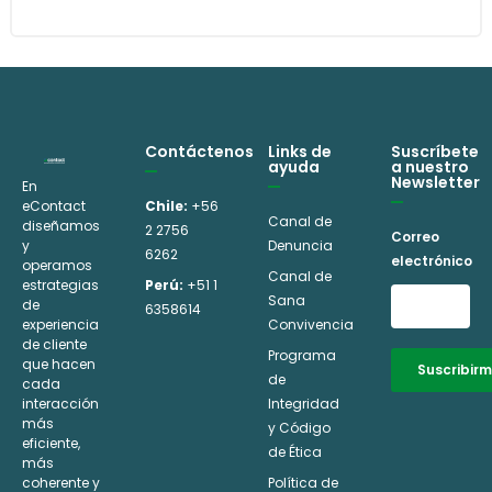
Contáctenos
Links de
Suscríbete
ayuda
a nuestro
Newsletter
En
eContact
Chile:
+56
Canal de
diseñamos
2 2756
Correo
y
Denuncia
6262
electrónico
operamos
Canal de
estrategias
Perú:
+51 1
Sana
de
6358614
experiencia
Convivencia
de cliente
Programa
que hacen
Suscribir
de
cada
interacción
Integridad
Alternative:
más
y Código
eficiente,
de Ética
más
coherente y
Política de