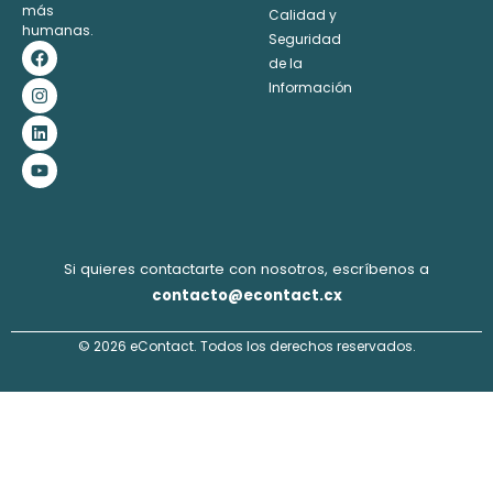
más
Calidad y
humanas.
Seguridad
F
I
L
Y
a
n
i
o
de la
c
s
n
u
Información
e
t
k
t
b
a
e
u
o
g
d
b
o
r
i
e
k
a
n
m
Si quieres contactarte con nosotros, escríbenos a
contacto@econtact.cx
© 2026 eContact. Todos los derechos reservados.