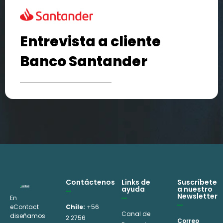
Entrevista a cliente
Banco Santander
Contáctenos
Links de
Suscríbete
ayuda
a nuestro
Newsletter
En
eContact
Chile:
+56
Canal de
diseñamos
2 2756
Correo