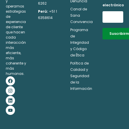
y
Denuncia
6262
electrónico
operamos
Canal de
estrategias
Perú:
+51 1
Sana
de
6358614
experiencia
Convivencia
de cliente
Programa
que hacen
Suscribir
de
cada
interacción
Integridad
Alternative:
más
y Código
eficiente,
de Ética
más
coherente y
Política de
más
Calidad y
humanas.
Seguridad
F
I
L
Y
a
n
i
o
de la
c
s
n
u
Información
e
t
k
t
b
a
e
u
o
g
d
b
o
r
i
e
k
a
n
m